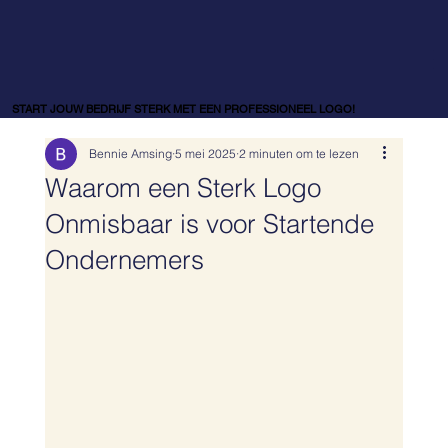
START JOUW BEDRIJF STERK MET EEN PROFESSIONEEL LOGO!
START JOUW BEDRIJF STERK MET EEN PROFESSIONEEL LOGO!
Bennie Amsing
5 mei 2025
2 minuten om te lezen
Waarom een Sterk Logo
Onmisbaar is voor Startende
Ondernemers