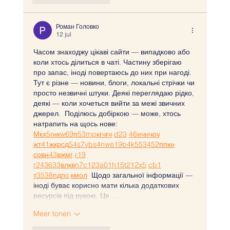
Роман Головко
12 jul
Часом знаходжу цікаві сайти — випадково або 
коли хтось ділиться в чаті. Частину зберігаю 
про запас, іноді повертаюсь до них при нагоді. 
Тут є різне — новини, блоги, локальні стрічки чи 
просто незвичні штуки. Деякі переглядаю рідко, 
деякі — коли хочеться вийти за межі звичних 
джерел.  Поділюсь добіркою — може, хтось 
натрапить на щось нове:  
М
к
х
5
г
нк
w69
п
53
mp
кг
чг
ч
d23
46
н
чн
чо
у
жт
41
ж
кр
сд
54
s7
vb
s4
nw
e19
b4
k55
34
52
пп
кн
с
о
вн
43
вж
мг
r19
r24
36
33
вл
кв
n7
c123
a01
h15
t21
2x5
cb1
т
35
38
пд
пс
км
ол
  Щодо загальної інформації — 
іноді буває корисно мати кілька додаткових 
ресурсів під рукою. Це …
Meer tonen