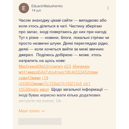
Eduard Matushenko
14 jun
Часом знаходжу цікаві сайти — випадково або 
коли хтось ділиться в чаті. Частину зберігаю 
про запас, іноді повертаюсь до них при нагоді. 
Тут є різне — новини, блоги, локальні стрічки чи 
просто незвичні штуки. Деякі переглядаю рідко, 
деякі — коли хочеться вийти за межі звичних 
джерел.  Поділюсь добіркою — може, хтось 
натрапить на щось нове:  
М
к
х
5
г
нк
w69
п
53
mp
кг
чг
ч
d23
46
н
чн
чо
у
жт
41
ж
кр
сд
54
s7
vb
s4
nw
e19
b4
k55
34
52
пп
кн
с
о
вн
43
вж
мг
r19
r24
36
33
вл
кв
n7
c123
a01
h15
t21
2x5
cb1
т
35
38
пд
пс
км
ол
  Щодо загальної інформації — 
іноді буває корисно мати кілька додаткових 
ресурсів під рукою. Це …
Meer tonen
Like
Reageren