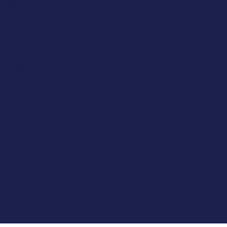
MENU
HOME
DIENSTEN
PORTFOLIO
OVER
CONTACT
SOCIAL
LINKEDIN
© 2024 BENNIE LOGO'S. Built on
Wix Studio