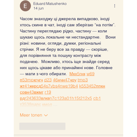
Eduard Matushenko
14 jun
Часом знаходжу ці джерела випадково, іноді 
хтось скине в чат, іноді сам зберігаю “на потім”. 
Частину переглядаю рідко, частину — коли 
шукаю щось локальне чи нестандартне.    Вони 
різні: новини, огляди, думки, регіональні 
стрічки. Я не беру все за правду — скоріше, 
для порівняння та пошуку контрасту між 
подачею.  Можливо, хтось іще знайде серед 
них щось цікаве або принаймні нове. Головне 
— мати з чого обирати.  
М
к
х
5
г
нк
w69
п
53
mp
кг
чг
ч
d23
46
н
чн
47
чо
у
tmp3
жт
41
ж
кр
сд
54
s7
vb
s4
nw
e19
b4
k55
34
52
пп
кн
с
о
вн
43
вж
мг
r19
рд
r24
36
33
вл
кв
n7
c123
a01
h15
t21
2x5
cb1
т
35
38
пд
пс
км
ол
 …
Meer tonen
Like
Reageren