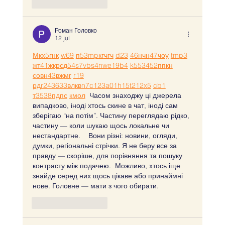
Like
Reageren
Роман Головко
12 jul
М
к
х
5
г
нк
w69
п
53
mp
кг
чг
ч
d23
46
н
чн
47
чо
у
tmp3
жт
41
ж
кр
сд
54
s7
vb
s4
nw
e19
b4
k55
34
52
пп
кн
с
о
вн
43
вж
мг
r19
рд
r24
36
33
вл
кв
n7
c123
a01
h15
t21
2x5
cb1
т
35
38
пд
пс
км
ол
  Часом знаходжу ці джерела 
випадково, іноді хтось скине в чат, іноді сам 
зберігаю “на потім”. Частину переглядаю рідко, 
частину — коли шукаю щось локальне чи 
нестандартне.    Вони різні: новини, огляди, 
думки, регіональні стрічки. Я не беру все за 
правду — скоріше, для порівняння та пошуку 
контрасту між подачею.  Можливо, хтось іще 
знайде серед них щось цікаве або принаймні 
нове. Головне — мати з чого обирати. 
Like
Reageren