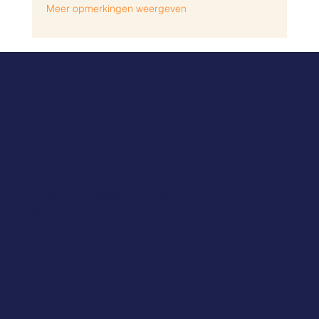
Meer opmerkingen weergeven
BENNIE LOGO'S
DETAILS
CONTACT
DE BAANDER 8, 9356CM, TOLBERT
INFO@BENNIELOGOS.NL
TEL: 06-28397545
OPENINGSTIJDEN:
MAANDAG T/M VRIJDAG 08:00 – 18:00