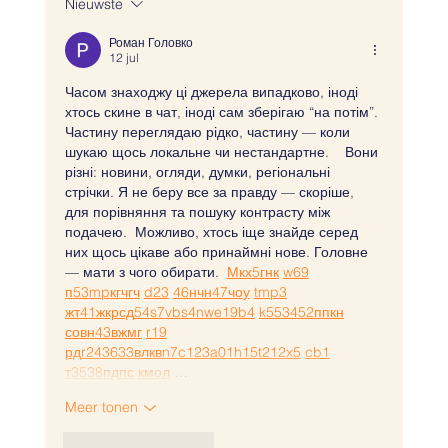
Nieuwste
Jouw Website in Wix Studio: Mooi, Snel én
Vindbaar
Роман Головко
12 jul
Часом знаходжу ці джерела випадково, іноді 
хтось скине в чат, іноді сам зберігаю “на потім”. 
Частину переглядаю рідко, частину — коли 
шукаю щось локальне чи нестандартне.    Вони 
різні: новини, огляди, думки, регіональні 
стрічки. Я не беру все за правду — скоріше, 
для порівняння та пошуку контрасту між 
подачею.  Можливо, хтось іще знайде серед 
них щось цікаве або принаймні нове. Головне 
— мати з чого обирати.  
М
к
х
5
г
нк
w69
п
53
mp
кг
чг
ч
d23
46
н
чн
47
чо
у
tmp3
жт
41
ж
кр
сд
54
s7
vb
s4
nw
e19
b4
k55
34
52
пп
кн
с
о
вн
43
вж
мг
r19
рд
r24
36
33
вл
кв
n7
c123
a01
h15
t21
2x5
cb1
т
35
38
пд
пс
км
ол
 …
Meer tonen
Like
Reageren