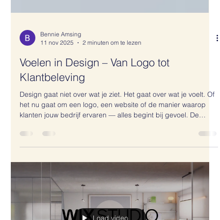
Bennie Amsing
11 nov 2025
2 minuten om te lezen
Voelen in Design – Van Logo tot
Klantbeleving
Design gaat niet over wat je ziet. Het gaat over wat je voelt. Of
het nu gaat om een logo, een website of de manier waarop
klanten jouw bedrijf ervaren — alles begint bij gevoel. De
vorm, de toon, de energie: samen vormen ze de eerste indruk
die mensen van jouw merk krijgen. En die indruk is niet
rationeel. Die gaat rechtstreeks naar het hart. Een logo dat
klopt van binnenuit Een logo is geen stempel. Het is een
vertaling van wie je bent. De vormen, de kleuren, het ritme —
ze