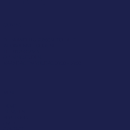
BENNIE LOGO'S
DETAILS
CONTACT
DE BAANDER 8, 9356CM, TOLBERT
INFO@BENNIELOGOS.NL
TEL: 06-28397545
OPENINGSTIJDEN:
MAANDAG T/M VRIJDAG 08:00 – 18:00