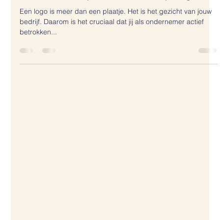
Bennie Amsing
29 apr 2025
1 minuten om te lezen
Waarom jij als ondernemer actief moet
meedenken bij het maken van je logo
Een logo is meer dan een plaatje. Het is het gezicht van jouw
bedrijf. Daarom is het cruciaal dat jij als ondernemer actief
betrokken...